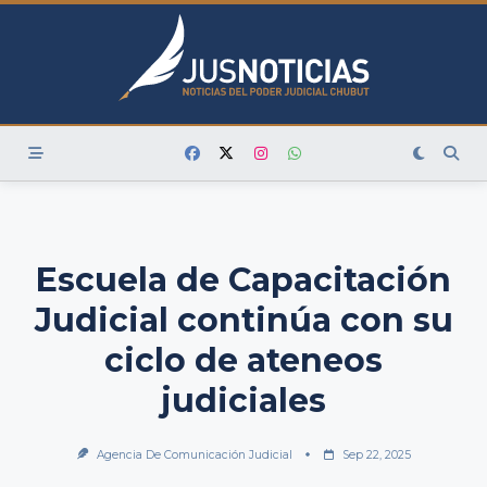
Skip
to
content
Escuela de Capacitación
Judicial continúa con su
ciclo de ateneos
judiciales
Agencia De Comunicación Judicial
Sep 22, 2025