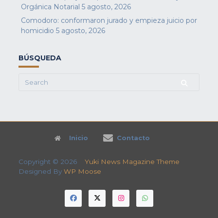
Orgánica Notarial
5 agosto, 2026
Comodoro: conformaron jurado y empieza juicio por
homicidio
5 agosto, 2026
BÚSQUEDA
Search
for:
Inicio
Contacto
Copyright © 2026
Yuki News Magazine Theme
Designed By
WP Moose