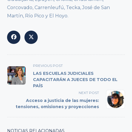
Corcovado, Carrenleufú, Tecka, José de San
Martín, Río Pico y El Hoyo.
<span
PREVIOUS POST
class="nav-
LAS ESCUELAS JUDICIALES
subtitle
CAPACITARÁN A JUECES DE TODO EL
PAÍS
screen-
reader-
NEXT POST
text">Page</span>
Acceso a justicia de las mujeres:
tensiones, omisiones y proyecciones
NOTICIAS RELACIONADAS