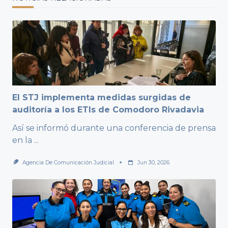
El STJ implementa medidas surgidas de
auditoría a los ETIs de Comodoro Rivadavia
Así se informó durante una conferencia de prensa
en la
...
Agencia De Comunicación Judicial
Jun 30, 2026