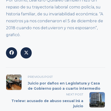
Por último, Leandro Quilaleo también hizo un
repaso de su trayectoria laboral como policía, su
historia familiar, de su invariabilidad económica. “A
nosotros ya nos condenaron el 5 de diciembre de
2018 cuando nos detuvieron y nos esposaron”,
graficó.
<span
PREVIOUS POST
class="nav-
Juicio por daños en Legislatura y Casa
subtitle
de Gobierno pasó a cuarto intermedio
screen-
NEXT POST
reader-
Trelew: acusado de abuso sexual irá a
text">Page</span>
juicio