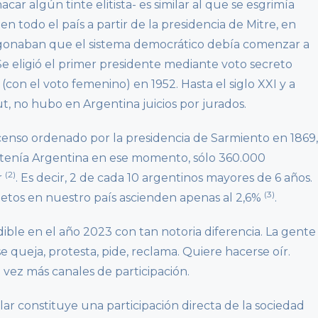
ar algún tinte elitista- es similar al que se esgrimía
n todo el país a partir de la presidencia de Mitre, en
egonaban que el sistema democrático debía comenzar a
 Se eligió el primer presidente mediante voto secreto
(con el voto femenino) en 1952. Hasta el siglo XXI y a
t, no hubo en Argentina juicios por jurados.
enso ordenado por la presidencia de Sarmiento en 1869,
 tenía Argentina en ese momento, sólo 360.000
(2)
r
. Es decir, 2 de cada 10 argentinos mayores de 6 años.
(3)
betos en nuestro país ascienden apenas al 2,6%
.
le en el año 2023 con tan notoria diferencia. La gente
 se queja, protesta, pide, reclama. Quiere hacerse oír.
 vez más canales de participación.
r constituye una participación directa de la sociedad