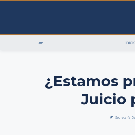
Skip
to
content
Inici
¿Estamos pr
Juicio
Secretaría D