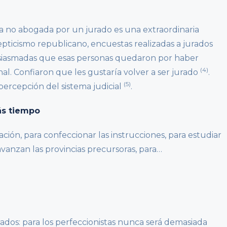
na no abogada por un jurado es una extraordinaria
epticismo republicano, encuestas realizadas a jurados
usiasmadas que esas personas quedaron por haber
(4)
nal. Confiaron que les gustaría volver a ser jurado
.
(5)
ercepción del sistema judicial
.
ás tiempo
gación, para confeccionar las instrucciones, para estudiar
vanzan las provincias precursoras, para…
dos: para los perfeccionistas nunca será demasiada