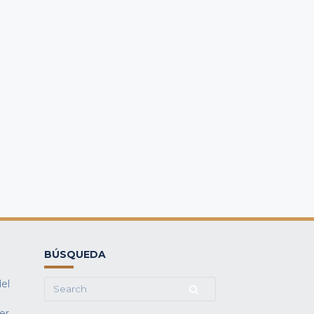
BÚSQUEDA
del
Search
for:
fer