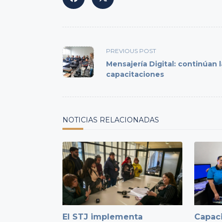
<span
PREVIOUS POST
class="nav-
Mensajería Digital: continúan l
subtitle
capacitaciones
screen-
reader-
text">Page</span>
NOTICIAS RELACIONADAS
El STJ implementa
Capaci