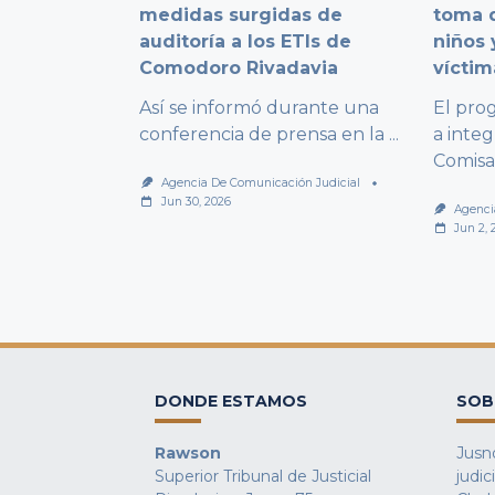
medidas surgidas de
toma d
auditoría a los ETIs de
niños 
Comodoro Rivadavia
víctim
Así se informó durante una
El pro
conferencia de prensa en la
...
a integ
Comisa
Agencia De Comunicación Judicial
Jun 30, 2026
Agenci
Jun 2, 
DONDE ESTAMOS
SOB
Rawson
Jusno
Superior Tribunal de Justicial
judic