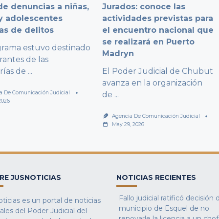
e denuncias a niñas,
Jurados: conoce las
y adolescentes
actividades previstas para
as de delitos
el encuentro nacional que
se realizará en Puerto
grama estuvo destinado
Madryn
rantes de las
rías de
...
El Poder Judicial de Chubut
avanza en la organización
a De Comunicación Judicial
de
...
2026
Agencia De Comunicación Judicial
May 29, 2026
RE JUSNOTICIAS
NOTICIAS RECIENTES
Fallo judicial ratificó decisión 
ticias es un portal de noticias
municipio de Esquel de no
iales del Poder Judicial del
renovarle la licencia a un cho