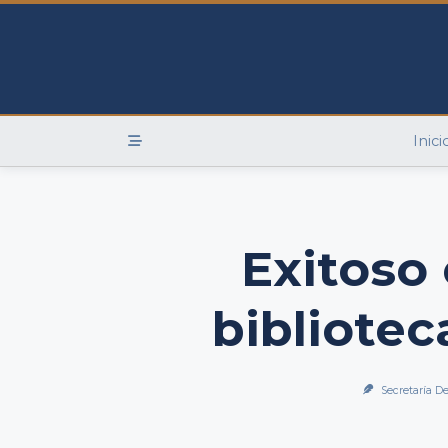
Skip
to
content
Inici
Exitoso
bibliotec
Secretaría D