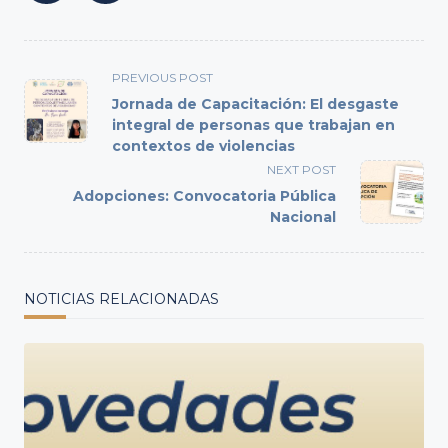
<span
PREVIOUS POST
class="nav-
Jornada de Capacitación: El desgaste
subtitle
integral de personas que trabajan en
contextos de violencias
screen-
reader-
NEXT POST
text">Page</span>
Adopciones: Convocatoria Pública
Nacional
NOTICIAS RELACIONADAS