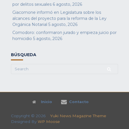
por delitos sexuales
6 agosto, 2026
Giacomone informó en Legislatura sobre los
alcances del proyecto para la reforma de la Ley
Orgánica Notarial
5 agosto, 2026
Comodoro: conformaron jurado y empieza juicio por
homicidio
5 agosto, 2026
BÚSQUEDA
Search
for:
Inicio
Contacto
Copyright © 2026
Yuki News Magazine Theme
Designed By
WP Moose