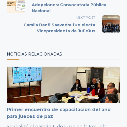
class="nav-
Adopciones: Convocatoria Pública
subtitle
Nacional
screen-
NEXT POST
reader-
Camila Banfi Saavedra fue electa
text">Page</span>
Vicepresidenta de JuFeJus
NOTICIAS RELACIONADAS
Primer encuentro de capacitación del año
para jueces de paz
Se realizó el pasado 11 de junio en la Escuela
...