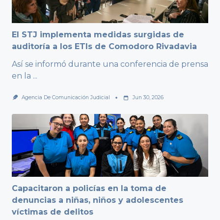
El STJ implementa medidas surgidas de
auditoría a los ETIs de Comodoro Rivadavia
Así se informó durante una conferencia de prensa
en la
...
Agencia De Comunicación Judicial
Jun 30, 2026
Capacitaron a policías en la toma de
denuncias a niñas, niños y adolescentes
víctimas de delitos