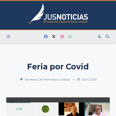
Skip
to
content
Feria por Covid
Secretaría De Informática Jurídica
Oct 6, 2020