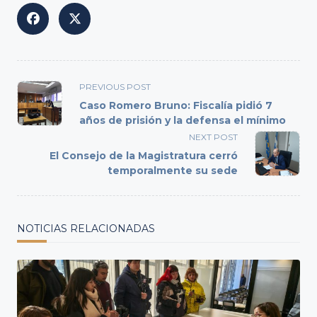
<span
PREVIOUS POST
class="nav-
Caso Romero Bruno: Fiscalía pidió 7
subtitle
años de prisión y la defensa el mínimo
screen-
NEXT POST
reader-
El Consejo de la Magistratura cerró
text">Page</span>
temporalmente su sede
NOTICIAS RELACIONADAS