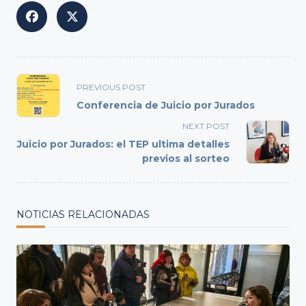
<span
PREVIOUS POST
class="nav-
Conferencia de Juicio por Jurados
subtitle
NEXT POST
screen-
Juicio por Jurados: el TEP ultima detalles
reader-
previos al sorteo
text">Page</span>
NOTICIAS RELACIONADAS