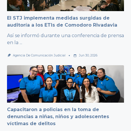
El STJ implementa medidas surgidas de
auditoría a los ETIs de Comodoro Rivadavia
Así se informó durante una conferencia de prensa
en la
...
Agencia De Comunicación Judicial
Jun 30, 2026
Capacitaron a policías en la toma de
denuncias a niñas, niños y adolescentes
víctimas de delitos