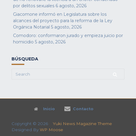
por delitos sexuales
6 agosto, 2026
Giacomone informó en Legislatura sobre los
alcances del proyecto para la reforma de la Ley
Orgánica Notarial
5 agosto, 2026
Comodoro: conformaron jurado y empieza juicio por
homicidio
5 agosto, 2026
BÚSQUEDA
Search
for:
Inicio
Contacto
Copyright © 2026
Yuki News Magazine Theme
Designed By
WP Moose