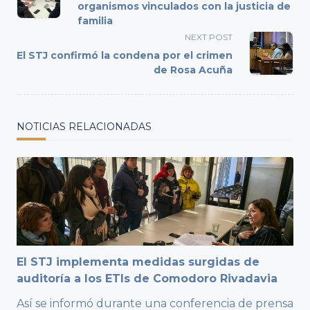
subtitle
organismos vinculados con la justicia de
familia
screen-
reader-
NEXT POST
text">Page</span>
El STJ confirmó la condena por el crimen
de Rosa Acuña
NOTICIAS RELACIONADAS
El STJ implementa medidas surgidas de
auditoría a los ETIs de Comodoro Rivadavia
Así se informó durante una conferencia de prensa