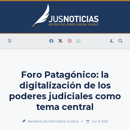
Skip
to
content
Foro Patagónico: la
digitalización de los
poderes judiciales como
tema central
Secretaría De Informática Jurídica
Jun 9, 2022