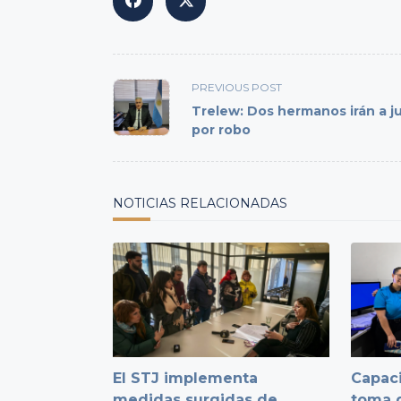
<span
PREVIOUS POST
class="nav-
Trelew: Dos hermanos irán a ju
subtitle
por robo
screen-
reader-
text">Page</span>
NOTICIAS RELACIONADAS
El STJ implementa
Capaci
medidas surgidas de
toma d