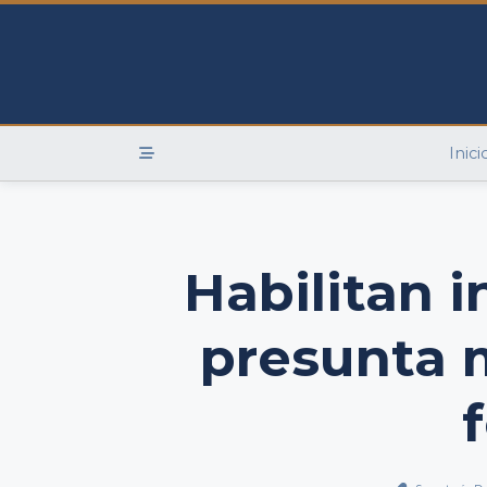
Skip
to
content
Inici
Habilitan 
presunta 