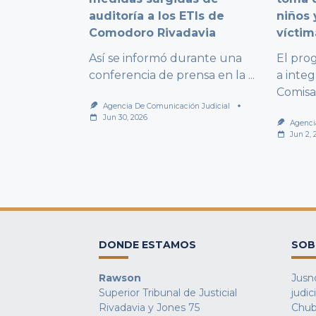
auditoría a los ETIs de
niños 
Comodoro Rivadavia
víctim
Así se informó durante una
El pro
conferencia de prensa en la
...
a integ
Comisa
Agencia De Comunicación Judicial
Jun 30, 2026
Agenci
Jun 2, 
DONDE ESTAMOS
SOB
Rawson
Jusno
Superior Tribunal de Justicial
judic
Rivadavia y Jones 75
Chub