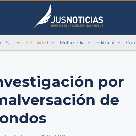
o
STJ
Actualidad
Multimedia
Editorial
Con
investigación por
malversación de
fondos