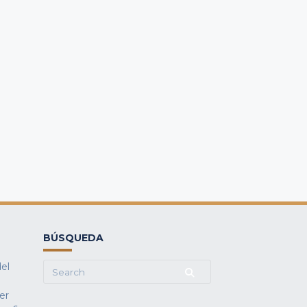
BÚSQUEDA
del
Search
for:
fer