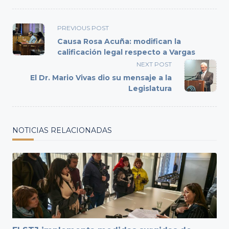
<span
PREVIOUS POST
class="nav-
Causa Rosa Acuña: modifican la
subtitle
calificación legal respecto a Vargas
screen-
NEXT POST
reader-
El Dr. Mario Vivas dio su mensaje a la
text">Page</span>
Legislatura
NOTICIAS RELACIONADAS