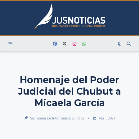
Skip
to
content
Homenaje del Poder
Judicial del Chubut a
Micaela García
Secretaría De Informática Jurídica
Abr 1, 2021