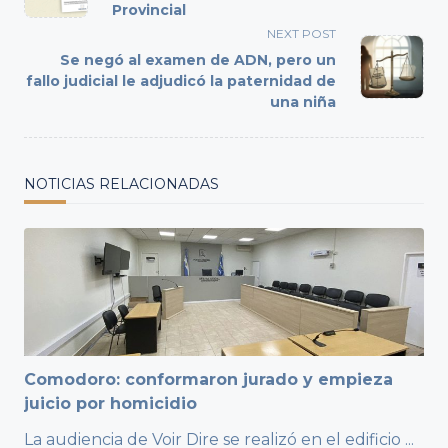
subtitle
Provincial
screen-
NEXT POST
reader-
Se negó al examen de ADN, pero un
text">Page</span>
fallo judicial le adjudicó la paternidad de
una niña
NOTICIAS RELACIONADAS
Comodoro: conformaron jurado y empieza
juicio por homicidio
La audiencia de Voir Dire se realizó en el edificio
...