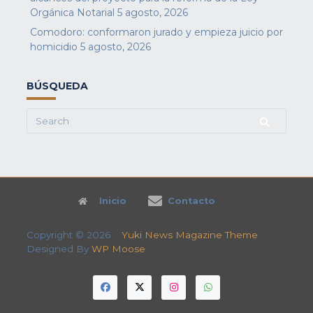
Orgánica Notarial
5 agosto, 2026
Comodoro: conformaron jurado y empieza juicio por
homicidio
5 agosto, 2026
BÚSQUEDA
Search
for:
Inicio
Contacto
Copyright © 2026
Yuki News Magazine Theme
Designed By
WP Moose