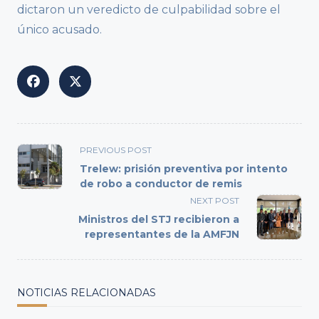
dictaron un veredicto de culpabilidad sobre el
único acusado.
<span
PREVIOUS POST
class="nav-
Trelew: prisión preventiva por intento
subtitle
de robo a conductor de remis
screen-
NEXT POST
reader-
Ministros del STJ recibieron a
text">Page</span>
representantes de la AMFJN
NOTICIAS RELACIONADAS