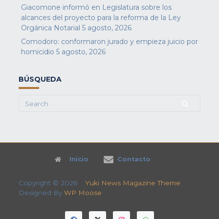
Giacomone informó en Legislatura sobre los
alcances del proyecto para la reforma de la Ley
Orgánica Notarial
5 agosto, 2026
Comodoro: conformaron jurado y empieza juicio por
homicidio
5 agosto, 2026
BÚSQUEDA
Search
for:
Inicio
Contacto
Copyright © 2026
Yuki News Magazine Theme
Designed By
WP Moose