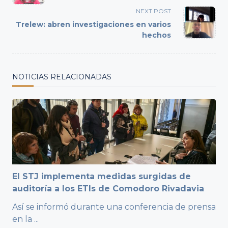
subtitle
NEXT POST
screen-
Trelew: abren investigaciones en varios
reader-
hechos
text">Page</span>
NOTICIAS RELACIONADAS
El STJ implementa medidas surgidas de
auditoría a los ETIs de Comodoro Rivadavia
Así se informó durante una conferencia de prensa
en la
...