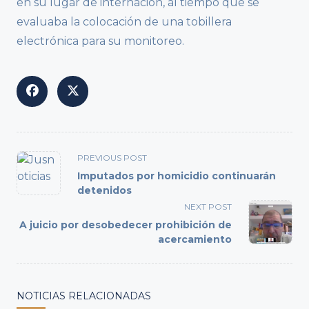
en su lugar de internación, al tiempo que se
evaluaba la colocación de una tobillera
electrónica para su monitoreo.
<span
PREVIOUS POST
class="nav-
Imputados por homicidio continuarán
subtitle
detenidos
screen-
NEXT POST
reader-
A juicio por desobedecer prohibición de
text">Page</span>
acercamiento
NOTICIAS RELACIONADAS