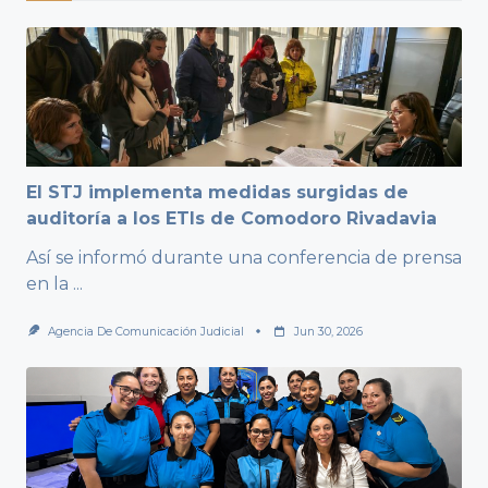
El STJ implementa medidas surgidas de
auditoría a los ETIs de Comodoro Rivadavia
Así se informó durante una conferencia de prensa
en la
...
Agencia De Comunicación Judicial
Jun 30, 2026