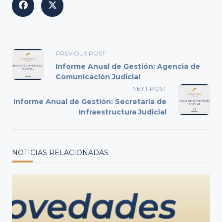
<span
PREVIOUS POST
class="nav-
Informe Anual de Gestión: Agencia de
subtitle
Comunicación Judicial
screen-
NEXT POST
reader-
Informe Anual de Gestión: Secretaría de
text">Page</span>
Infraestructura Judicial
NOTICIAS RELACIONADAS