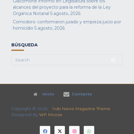
Giacomone informó en Legislatura sobre los
alcances del proyecto para la reforma de la Ley
Orgánica Notarial
5 agosto, 2026
Comodoro: conformaron jurado y empieza juicio por
homicidio
5 agosto, 2026
BÚSQUEDA
Search
for:
Inicio
Contacto
Copyright © 2026
Yuki News Magazine Theme
Designed By
WP Moose