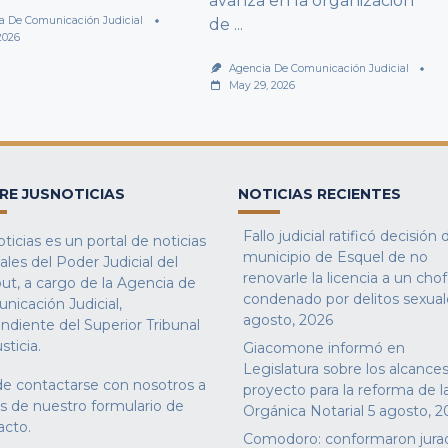
avanza en la organización
a De Comunicación Judicial
de
...
2026
Agencia De Comunicación Judicial
May 29, 2026
RE JUSNOTICIAS
NOTICIAS RECIENTES
Fallo judicial ratificó decisión 
ticias es un portal de noticias
municipio de Esquel de no
iales del Poder Judicial del
renovarle la licencia a un cho
ut, a cargo de la Agencia de
condenado por delitos sexual
nicación Judicial,
agosto, 2026
ndiente del Superior Tribunal
sticia.
Giacomone informó en
Legislatura sobre los alcances
e contactarse con nosotros a
proyecto para la reforma de l
és de nuestro
formulario de
Orgánica Notarial
5 agosto, 2
acto
.
Comodoro: conformaron jura