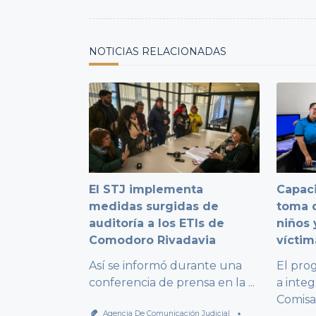
screen-
reader-
text">Page</span>
NOTICIAS RELACIONADAS
El STJ implementa
Capaci
medidas surgidas de
toma d
auditoría a los ETIs de
niños 
Comodoro Rivadavia
víctim
Así se informó durante una
El pro
conferencia de prensa en la
...
a integ
Comisa
Agencia De Comunicación Judicial