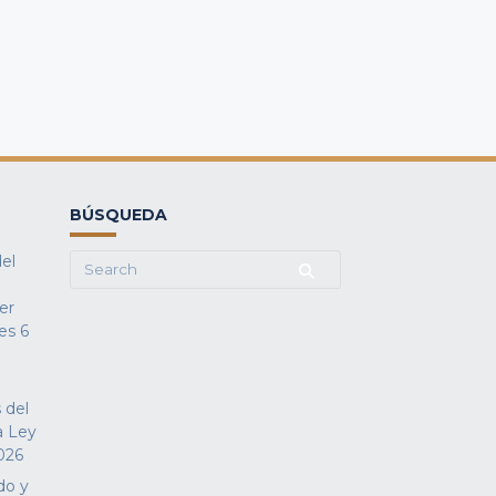
BÚSQUEDA
del
Search
for:
fer
es
6
 del
a Ley
026
do y