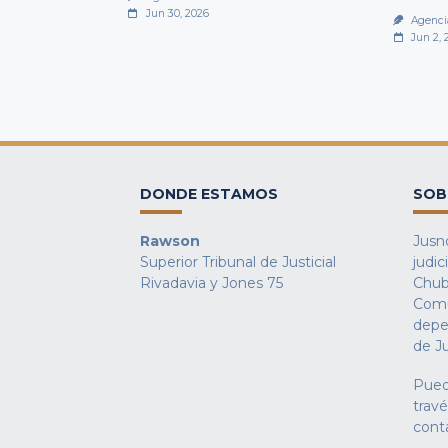
Jun 30, 2026
Agenci
Jun 2, 
DONDE ESTAMOS
SOB
Rawson
Jusno
Superior Tribunal de Justicial
judic
Rivadavia y Jones 75
Chub
Comu
depe
de Ju
Pued
trav
cont