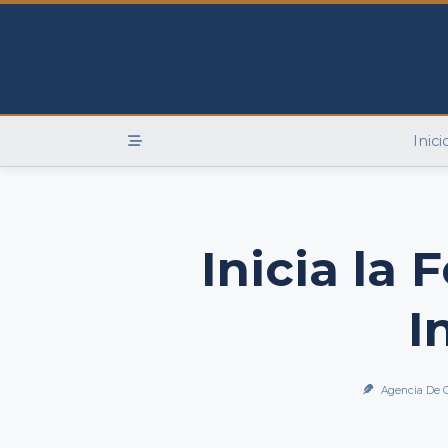
Skip
to
content
Inici
Inicia la 
I
Agencia De 