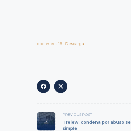
document-18
Descarga
<span
PREVIOUS POST
class="nav-
Trelew: condena por abuso se
subtitle
simple