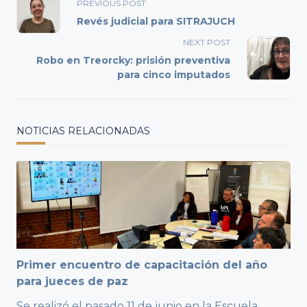
PREVIOUS POST
class="nav-
Revés judicial para SITRAJUCH
subtitle
NEXT POST
screen-
Robo en Treorcky: prisión preventiva
reader-
para cinco imputados
text">Page</span>
NOTICIAS RELACIONADAS
Primer encuentro de capacitación del año
para jueces de paz
Se realizó el pasado 11 de junio en la Escuela
...