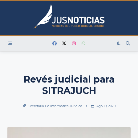
Skip
to
content
Revés judicial para
SITRAJUCH
Secretaría De Informática Jurídica
Ago 19, 2020