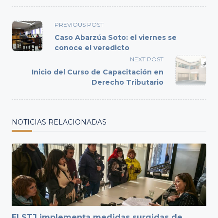
<span
PREVIOUS POST
class="nav-
Caso Abarzúa Soto: el viernes se
subtitle
conoce el veredicto
screen-
NEXT POST
reader-
Inicio del Curso de Capacitación en
text">Page</span>
Derecho Tributario
NOTICIAS RELACIONADAS
El STJ implementa medidas surgidas de