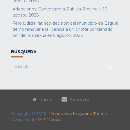
agosto, 2026
Adopciones: Convocatoria Pública Provincial
10
agosto, 2026
Fallo judicial ratificó decisión del municipio de Esquel
de no renovarle la licencia a un chofer condenado
por delitos sexuales
6 agosto, 2026
BÚSQUEDA
Search
for:
Inicio
Contacto
Copyright © 2026
Yuki News Magazine Theme
Designed By
WP Moose