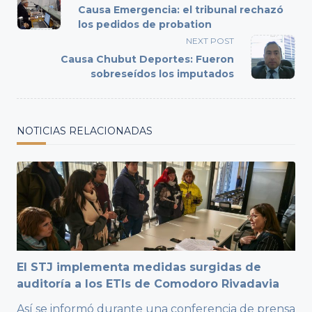
class="nav-
Causa Emergencia: el tribunal rechazó
subtitle
los pedidos de probation
screen-
NEXT POST
reader-
Causa Chubut Deportes: Fueron
text">Page</span>
sobreseídos los imputados
NOTICIAS RELACIONADAS
El STJ implementa medidas surgidas de
auditoría a los ETIs de Comodoro Rivadavia
Así se informó durante una conferencia de prensa