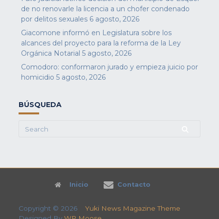
de no renovarle la licencia a un chofer condenado
por delitos sexuales
6 agosto, 2026
Giacomone informó en Legislatura sobre los
alcances del proyecto para la reforma de la Ley
Orgánica Notarial
5 agosto, 2026
Comodoro: conformaron jurado y empieza juicio por
homicidio
5 agosto, 2026
BÚSQUEDA
Search
for:
Inicio
Contacto
Copyright © 2026
Yuki News Magazine Theme
Designed By
WP Moose