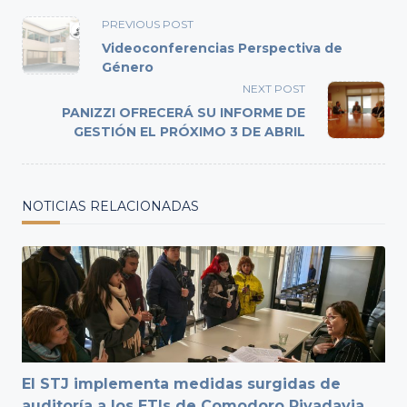
<span
PREVIOUS POST
class="nav-
Videoconferencias Perspectiva de
subtitle
Género
screen-
NEXT POST
reader-
PANIZZI OFRECERÁ SU INFORME DE
text">Page</span>
GESTIÓN EL PRÓXIMO 3 DE ABRIL
NOTICIAS RELACIONADAS
El STJ implementa medidas surgidas de
auditoría a los ETIs de Comodoro Rivadavia