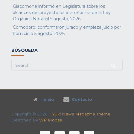
Giacomone informó en Legislatura sobre los
alcances del proyecto para la reforma de la Ley
Orgánica Notarial
5 agosto, 2026
Comodoro: conformaron jurado y empieza juicio por
homicidio
5 agosto, 2026
BÚSQUEDA
Search
for:
Inicio
Contacto
Copyright © 2026
Yuki News Magazine Theme
Designed By
WP Moose