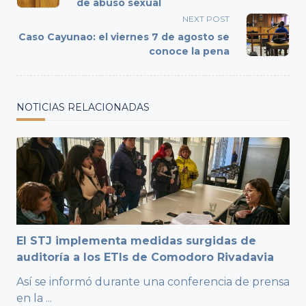
subtitle
de abuso sexual
screen-
NEXT POST
reader-
Caso Cayunao: el viernes 7 de agosto se
text">Page</span>
conoce la pena
NOTICIAS RELACIONADAS
El STJ implementa medidas surgidas de
auditoría a los ETIs de Comodoro Rivadavia
Así se informó durante una conferencia de prensa
en la
...