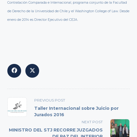
Contratación Comparada e Internacional, programa conjunto de la Facultad
de Derecho de la Universidad de Chile y el Washington College of Law. Desde
enero de 2014 es Director Ejecutivo del CEJA.
<span
PREVIOUS POST
class="nav-
Taller Internacional sobre Juicio por
subtitle
Jurados 2016
screen-
NEXT POST
reader-
MINISTRO DEL STJ RECORRE JUZGADOS
text">Page</span>
DE PAZ DEL INTERIOR