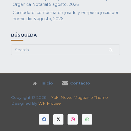
Orgánica Notarial
5 agosto, 2026
Comodoro: conformaron jurado y empieza juicio por
homicidio
5 agosto, 2026
BÚSQUEDA
Search
for:
Inicio
Contacto
Copyright © 2026
Yuki News Magazine Theme
Designed By
WP Moose