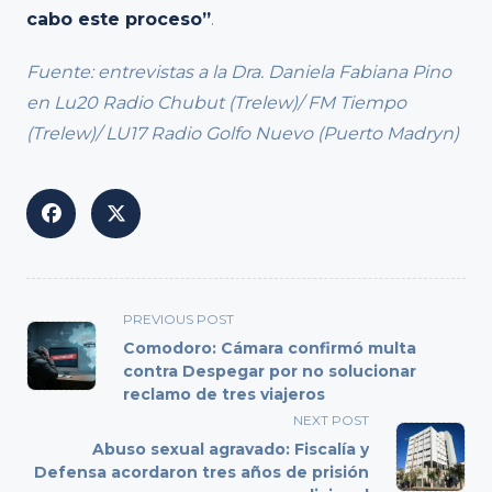
cabo este proceso”
.
Fuente: entrevistas a la Dra. Daniela Fabiana Pino
en Lu20 Radio Chubut (Trelew)/ FM Tiempo
(Trelew)/ LU17 Radio Golfo Nuevo (Puerto Madryn)
<span
PREVIOUS POST
class="nav-
Comodoro: Cámara confirmó multa
subtitle
contra Despegar por no solucionar
reclamo de tres viajeros
screen-
reader-
NEXT POST
text">Page</span>
Abuso sexual agravado: Fiscalía y
Defensa acordaron tres años de prisión