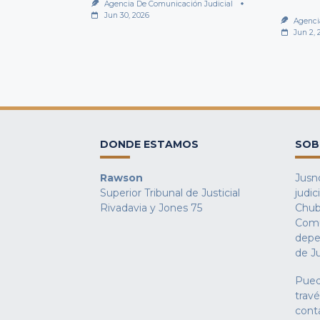
Agencia De Comunicación Judicial
Jun 30, 2026
Agenci
Jun 2, 
DONDE ESTAMOS
SOB
Rawson
Jusno
Superior Tribunal de Justicial
judic
Rivadavia y Jones 75
Chub
Comu
depe
de Ju
Pued
trav
cont