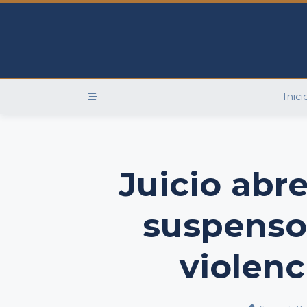
Skip
to
content
Inici
Juicio abr
suspenso
violenc