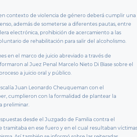
en contexto de violencia de género deberá cumplir una
enso, además de someterse a diferentes pautas, entre
lera electrónica, prohibición de acercamiento a las
untario de rehabilitación para salir del alcoholismo.
es en el marco de juicio abreviado a través de
informaron al Juez Penal Marcelo Nieto Di Biase sobre el
proceso a juicio oral y público.
e fiscalía Juan Leonardo Cheuqueman con el
er, cumplieron con la formalidad de plantear la
 preliminar.
ispuestas desde el Juzgado de Familia contra el
 tramitaba en ese fuero y en el cual resultaban víctima
sma. Así también se informó sobre las reiteradas