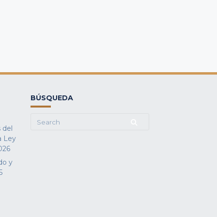
BÚSQUEDA
Search
 del
for:
a Ley
026
do y
5