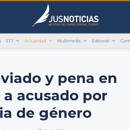
o
STJ
Actualidad
Multimedia
Editorial
Con
eviado y pena en
 a acusado por
ia de género