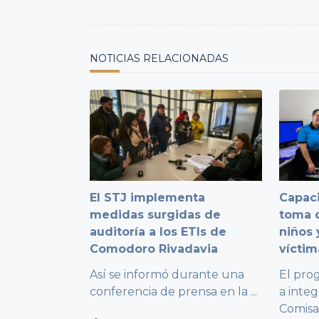
screen-
reader-
text">Page</span>
NOTICIAS RELACIONADAS
El STJ implementa
Capaci
medidas surgidas de
toma d
auditoría a los ETIs de
niños 
Comodoro Rivadavia
víctim
Así se informó durante una
El pro
conferencia de prensa en la
...
a integ
Comisa