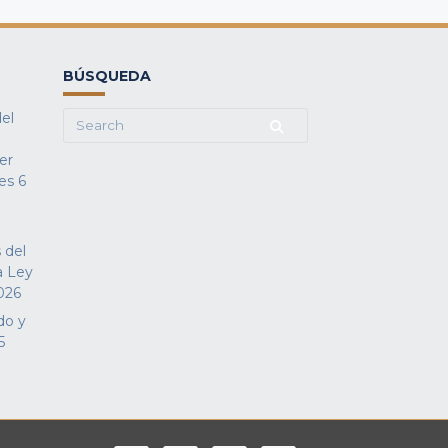
BÚSQUEDA
del
Search
for:
fer
es
6
 del
a Ley
026
do y
5