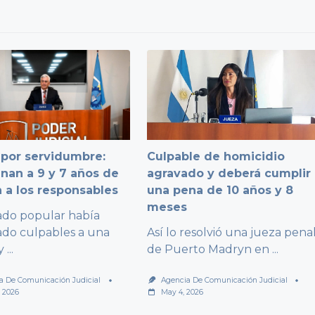
por servidumbre:
Culpable de homicidio
an a 9 y 7 años de
agravado y deberá cumplir
n a los responsables
una pena de 10 años y 8
meses
ado popular había
ado culpables a una
Así lo resolvió una jueza pena
y
...
de Puerto Madryn en
...
a De Comunicación Judicial
Agencia De Comunicación Judicial
, 2026
May 4, 2026