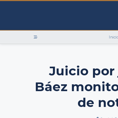
Skip
to
content
Inici
Juicio por
Báez monito
de no