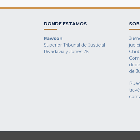
DONDE ESTAMOS
SOB
Rawson
Jusno
Superior Tribunal de Justicial
judic
Rivadavia y Jones 75
Chub
Comu
depe
de Ju
Pued
trav
cont