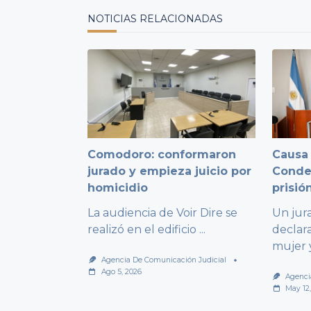
text">Page</span>
NOTICIAS RELACIONADAS
Comodoro: conformaron
Causa 
jurado y empieza juicio por
Conden
homicidio
prisió
La audiencia de Voir Dire se
Un jur
realizó en el edificio
...
declar
mujer 
Agencia De Comunicación Judicial
Ago 5, 2026
Agenci
May 12