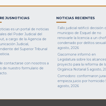
RE JUSNOTICIAS
NOTICIAS RECIENTES
Fallo judicial ratificó decisión 
ticias es un portal de noticias
municipio de Esquel de no
iales del Poder Judicial del
renovarle la licencia a un cho
ut, a cargo de la Agencia de
condenado por delitos sexual
nicación Judicial,
agosto, 2026
ndiente del Superior Tribunal
sticia.
Giacomone informó en
Legislatura sobre los alcances
e contactarse con nosotros a
proyecto para la reforma de l
és de nuestro
formulario de
Orgánica Notarial
5 agosto, 2
acto
.
Comodoro: conformaron jura
empieza juicio por homicidio
agosto, 2026