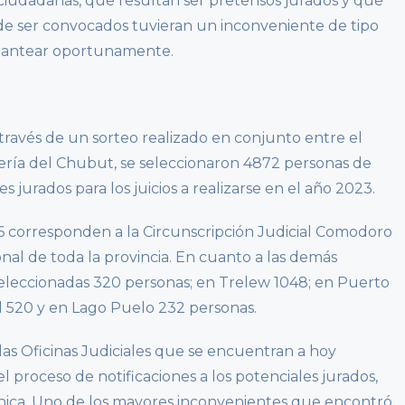
 ciudadanas, que resultan ser pretensos jurados y que
e ser convocados tuvieran un inconveniente de tipo
 plantear oportunamente.
 través de un sorteo realizado en conjunto entre el
otería del Chubut, se seleccionaron 4872 personas de
s jurados para los juicios a realizarse en el año 2023.
76 corresponden a la Circunscripción Judicial Comodoro
nal de toda la provincia. En cuanto a las demás
seleccionadas 320 personas; en Trelew 1048; en Puerto
l 520 y en Lago Puelo 232 personas.
las Oficinas Judiciales que se encuentran a hoy
 el proceso de notificaciones a los potenciales jurados,
nica. Uno de los mayores inconvenientes que encontró