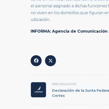
el personal asignado a dichas funciones
no viven en los domicilios que figuran en
ubicación.
INFORMA: Agencia de Comunicación Ju
<span
PREVIOUS POST
class="nav-
Declaración de la Junta Federa
subtitle
Cortes
screen-
reader-