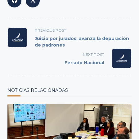
<span
PREVIOUS POST
class="nav-
Juicio por jurados: avanza la depuración
subtitle
de padrones
screen-
NEXT POST
reader-
Feriado Nacional
text">Page</span>
NOTICIAS RELACIONADAS