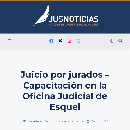
Skip
to
content
Juicio por jurados –
Capacitación en la
Oficina Judicial de
Esquel
Secretaría De Informática Jurídica
Sep 1, 2022