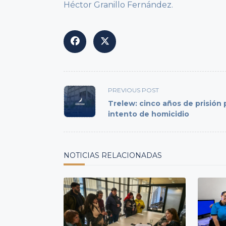
Héctor Granillo Fernández.
<span
PREVIOUS POST
class="nav-
Trelew: cinco años de prisión 
subtitle
intento de homicidio
screen-
reader-
text">Page</span>
NOTICIAS RELACIONADAS