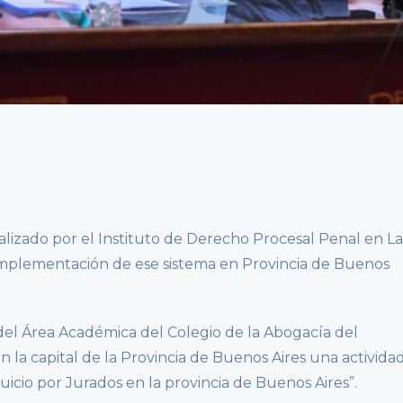
realizado por el Instituto de Derecho Procesal Penal en La
 implementación de ese sistema en Provincia de Buenos
del Área Académica del Colegio de la Abogacía del
n la capital de la Provincia de Buenos Aires una activida
icio por Jurados en la provincia de Buenos Aires”.