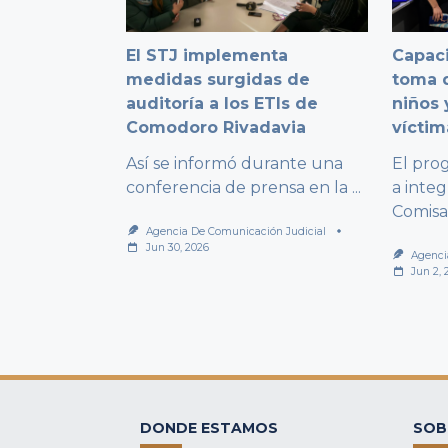
El STJ implementa
Capaci
medidas surgidas de
toma d
auditoría a los ETIs de
niños 
Comodoro Rivadavia
víctim
Así se informó durante una
El pro
conferencia de prensa en la
...
a integ
Comisa
Agencia De Comunicación Judicial
Jun 30, 2026
Agenci
Jun 2, 
DONDE ESTAMOS
SOB