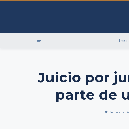
Skip
to
content
Inici
Juicio por j
parte de 
Secretaría D