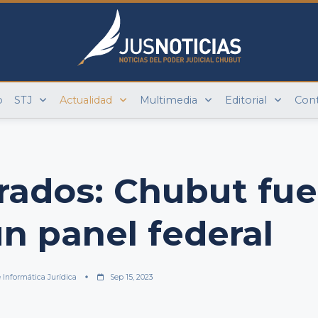
o
STJ
Actualidad
Multimedia
Editorial
Con
urados: Chubut fue
un panel federal
e Informática Jurídica
Sep 15, 2023