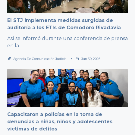
El STJ implementa medidas surgidas de
auditoría a los ETIs de Comodoro Rivadavia
Así se informó durante una conferencia de prensa
en la
...
Agencia De Comunicación Judicial
Jun 30, 2026
Capacitaron a policías en la toma de
denuncias a niñas, niños y adolescentes
víctimas de delitos