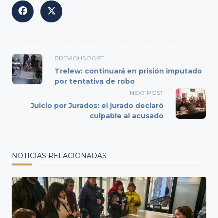
<span
PREVIOUS POST
class="nav-
Trelew: continuará en prisión imputado
subtitle
por tentativa de robo
screen-
NEXT POST
reader-
Juicio por Jurados: el jurado declaró
text">Page</span>
culpable al acusado
NOTICIAS RELACIONADAS