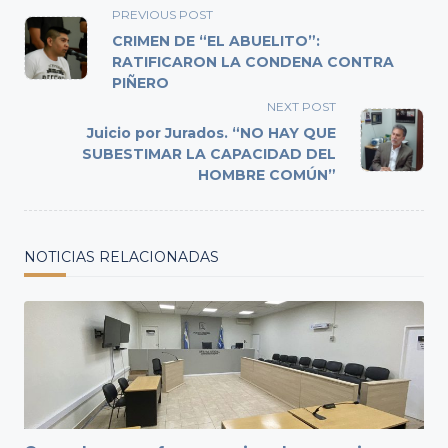
<span
PREVIOUS POST
class="nav-
CRIMEN DE “EL ABUELITO”:
subtitle
RATIFICARON LA CONDENA CONTRA
PIÑERO
screen-
reader-
NEXT POST
text">Page</span>
Juicio por Jurados. “NO HAY QUE
SUBESTIMAR LA CAPACIDAD DEL
HOMBRE COMÚN”
NOTICIAS RELACIONADAS