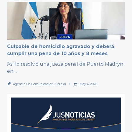
Culpable de homicidio agravado y deberá
cumplir una pena de 10 años y 8 meses
Así lo resolvió una jueza penal de Puerto Madryn
en
...
Agencia De Comunicación Judicial
May 4, 2026