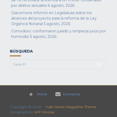
de no renovarle la licencia a un chofer condenado
por delitos sexuales
6 agosto, 2026
Giacomone informó en Legislatura sobre los
alcances del proyecto para la reforma de la Ley
Orgánica Notarial
5 agosto, 2026
Comodoro: conformaron jurado y empieza juicio por
homicidio
5 agosto, 2026
BÚSQUEDA
Search
for:
Inicio
Contacto
Copyright © 2026
Yuki News Magazine Theme
Designed By
WP Moose