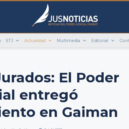
o
STJ
Actualidad
Multimedia
Editorial
Con
Jurados: El Poder
ial entregó
iento en Gaiman