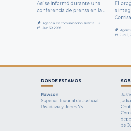
Así se informó durante una
El pro
conferencia de prensa en la
...
a integ
Comisa
Agencia De Comunicación Judicial
Jun 30, 2026
Agenci
Jun 2, 
DONDE ESTAMOS
SOB
Rawson
Jusno
Superior Tribunal de Justicial
judic
Rivadavia y Jones 75
Chub
Comu
depe
de Ju