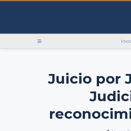
Skip
to
content
Inici
Juicio por 
Judic
reconocim