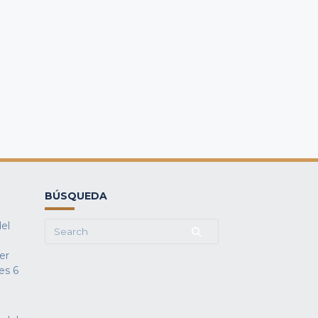
BÚSQUEDA
del
Search
for:
fer
es
6