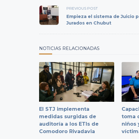
<span
PREVIOUS POST
class="nav-
Empieza el sistema de Juicio p
subtitle
Jurados en Chubut
screen-
reader-
text">Page</span>
NOTICIAS RELACIONADAS
El STJ implementa
Capaci
medidas surgidas de
toma d
auditoría a los ETIs de
niños 
Comodoro Rivadavia
víctim