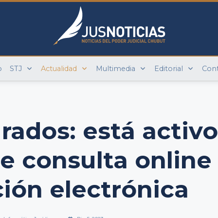
o
STJ
Actualidad
Multimedia
Editorial
Con
urados: está activo
de consulta online
ción electrónica