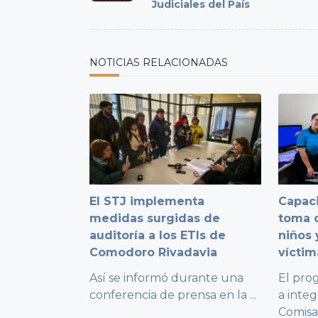
Judiciales del País
screen-
reader-
text">Page</span>
NOTICIAS RELACIONADAS
El STJ implementa
Capaci
medidas surgidas de
toma d
auditoría a los ETIs de
niños 
Comodoro Rivadavia
víctim
Así se informó durante una
El pro
conferencia de prensa en la
...
a integ
Comisa