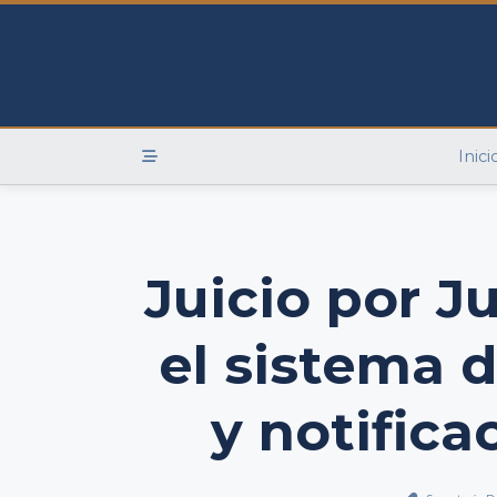
Skip
to
content
Inici
Juicio por J
el sistema 
y notifica