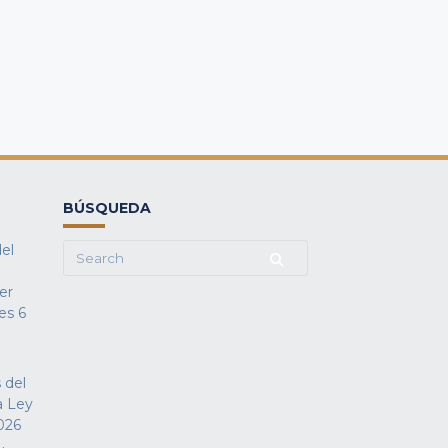
BÚSQUEDA
del
Search
for:
fer
es
6
 del
a Ley
026