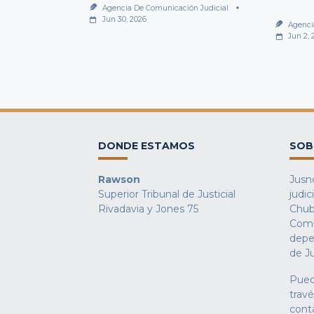
Agencia De Comunicación Judicial
Jun 30, 2026
Agenci
Jun 2, 
DONDE ESTAMOS
SOB
Rawson
Jusno
Superior Tribunal de Justicial
judic
Rivadavia y Jones 75
Chub
Comu
depe
de Ju
Pued
trav
cont