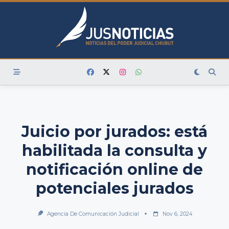
Skip
to
content
Juicio por jurados: está
habilitada la consulta y
notificación online de
potenciales jurados
Agencia De Comunicación Judicial
Nov 6, 2024