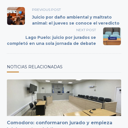
<span
PREVIOUS POST
class="nav-
Juicio por daño ambiental y maltrato
subtitle
animal: el jueves se conoce el veredicto
screen-
NEXT POST
reader-
Lago Puelo: juicio por jurados se
text">Page</span>
completó en una sola jornada de debate
NOTICIAS RELACIONADAS
Comodoro: conformaron jurado y empieza