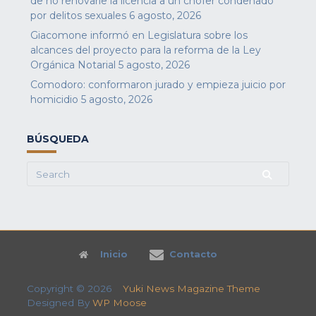
de no renovarle la licencia a un chofer condenado
por delitos sexuales
6 agosto, 2026
Giacomone informó en Legislatura sobre los
alcances del proyecto para la reforma de la Ley
Orgánica Notarial
5 agosto, 2026
Comodoro: conformaron jurado y empieza juicio por
homicidio
5 agosto, 2026
BÚSQUEDA
Search
for:
Inicio
Contacto
Copyright © 2026
Yuki News Magazine Theme
Designed By
WP Moose