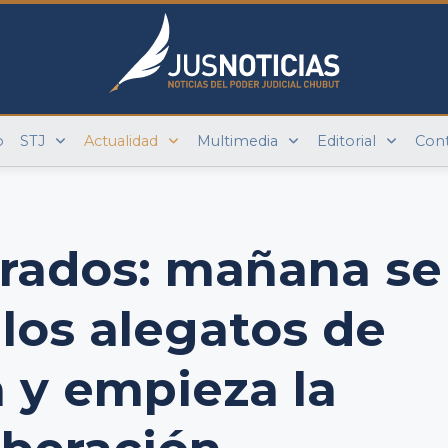
o
STJ
Actualidad
Multimedia
Editorial
Con
urados: mañana se
 los alegatos de
 y empieza la