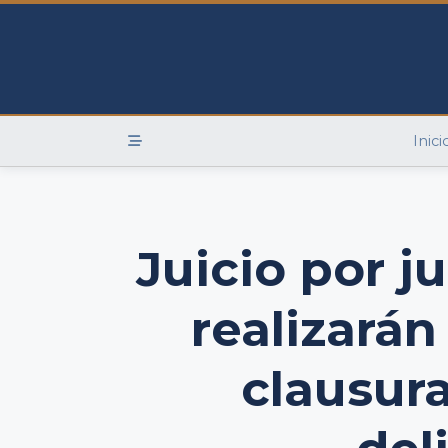
Skip
to
content
Inici
Juicio por j
realizarán
clausura