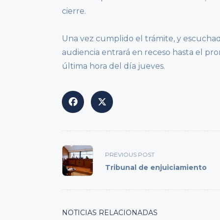
cierre.
Una vez cumplido el trámite, y escuchadas
audiencia entrará en receso hasta el pro
última hora del día jueves.
<span
PREVIOUS POST
class="nav-
Tribunal de enjuiciamiento
subtitle
screen-
reader-
text">Page</span>
NOTICIAS RELACIONADAS