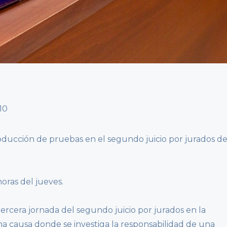
oducción de pruebas en el segundo juicio por jurados d
oras del jueves.
tercera jornada del segundo juicio por jurados en la
na causa donde se investiga la responsabilidad de una