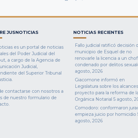
RE JUSNOTICIAS
NOTICIAS RECIENTES
Fallo judicial ratificó decisión 
ticias es un portal de noticias
municipio de Esquel de no
iales del Poder Judicial del
renovarle la licencia a un cho
ut, a cargo de la Agencia de
condenado por delitos sexual
nicación Judicial,
agosto, 2026
ndiente del Superior Tribunal
sticia.
Giacomone informó en
Legislatura sobre los alcances
e contactarse con nosotros a
proyecto para la reforma de l
és de nuestro
formulario de
Orgánica Notarial
5 agosto, 2
acto
.
Comodoro: conformaron jura
empieza juicio por homicidio
agosto, 2026