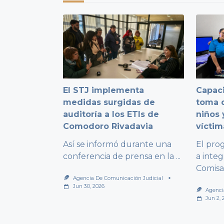
El STJ implementa
Capaci
medidas surgidas de
toma d
auditoría a los ETIs de
niños 
Comodoro Rivadavia
víctim
Así se informó durante una
El pro
conferencia de prensa en la
...
a integ
Comisa
Agencia De Comunicación Judicial
Jun 30, 2026
Agenci
Jun 2, 