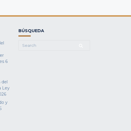
BÚSQUEDA
del
Search
for:
fer
es
6
 del
a Ley
026
do y
5