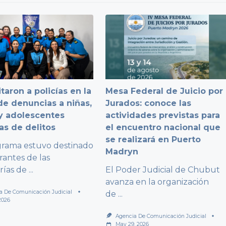
taron a policías en la
Mesa Federal de Juicio por
e denuncias a niñas,
Jurados: conoce las
y adolescentes
actividades previstas para
as de delitos
el encuentro nacional que
se realizará en Puerto
grama estuvo destinado
Madryn
rantes de las
rías de
...
El Poder Judicial de Chubut
avanza en la organización
a De Comunicación Judicial
de
...
2026
Agencia De Comunicación Judicial
May 29, 2026