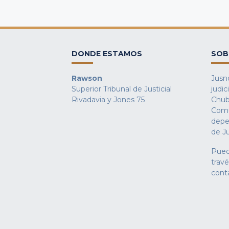
DONDE ESTAMOS
SOB
Rawson
Jusno
Superior Tribunal de Justicial
judic
Rivadavia y Jones 75
Chub
Comu
depe
de Ju
Pued
trav
cont