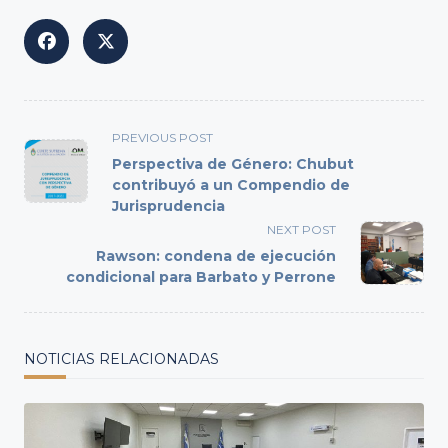
<span
PREVIOUS POST
class="nav-
Perspectiva de Género: Chubut
subtitle
contribuyó a un Compendio de
Jurisprudencia
screen-
reader-
NEXT POST
text">Page</span>
Rawson: condena de ejecución
condicional para Barbato y Perrone
NOTICIAS RELACIONADAS