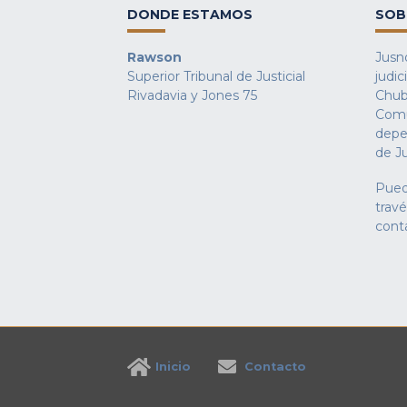
DONDE ESTAMOS
SOB
Rawson
Jusno
Superior Tribunal de Justicial
judic
Rivadavia y Jones 75
Chub
Comu
depe
de Ju
Pued
trav
cont
Inicio
Contacto