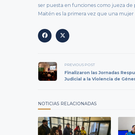
ser puesta en funciones como jueza de pa
Maitén es la primera vez que una mujer l
<span
PREVIOUS POST
class="nav-
Finalizaron las Jornadas Resp
subtitle
Judicial a la Violencia de Géne
screen-
reader-
text">Page</span>
NOTICIAS RELACIONADAS