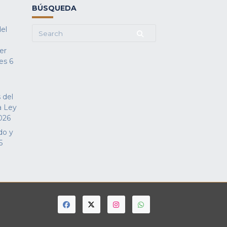
BÚSQUEDA
del
Search
for:
fer
es
6
 del
a Ley
026
do y
5