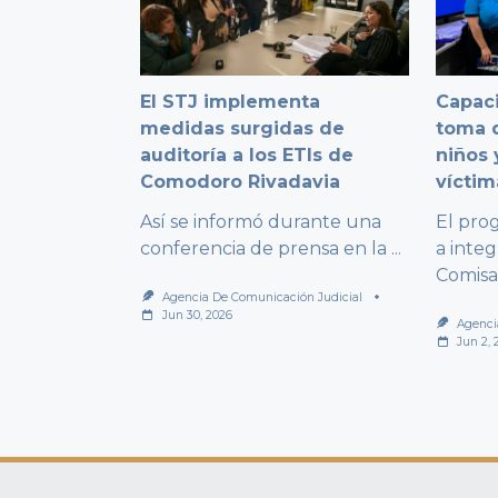
El STJ implementa
Capaci
medidas surgidas de
toma d
auditoría a los ETIs de
niños 
Comodoro Rivadavia
víctim
Así se informó durante una
El pro
conferencia de prensa en la
...
a integ
Comisa
Agencia De Comunicación Judicial
Jun 30, 2026
Agenci
Jun 2, 