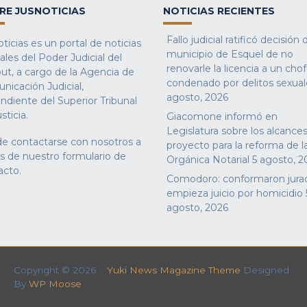
RE JUSNOTICIAS
NOTICIAS RECIENTES
Fallo judicial ratificó decisión 
ticias es un portal de noticias
municipio de Esquel de no
iales del Poder Judicial del
renovarle la licencia a un cho
ut, a cargo de la Agencia de
condenado por delitos sexual
nicación Judicial,
agosto, 2026
ndiente del Superior Tribunal
sticia.
Giacomone informó en
Legislatura sobre los alcances
e contactarse con nosotros a
proyecto para la reforma de l
és de nuestro
formulario de
Orgánica Notarial
5 agosto, 2
acto
.
Comodoro: conformaron jura
empieza juicio por homicidio
agosto, 2026
Copyright © 2026
Yuki News Magazine Theme
Designed
By
WP Moose