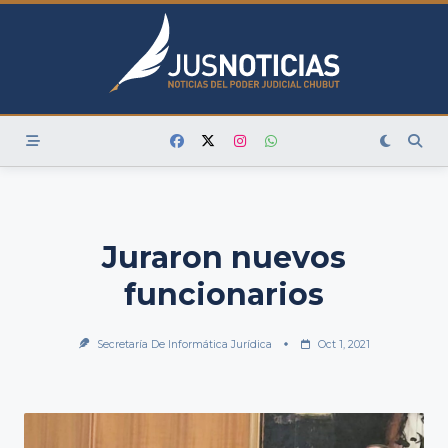
Skip
to
content
Juraron nuevos
funcionarios
Secretaría De Informática Jurídica
Oct 1, 2021