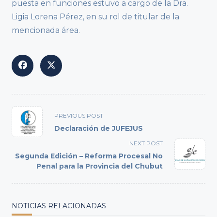
puesta en funciones estuvo a cargo de la Dra.
Ligia Lorena Pérez, en su rol de titular de la
mencionada área.
<span
PREVIOUS POST
class="nav-
Declaración de JUFEJUS
subtitle
NEXT POST
screen-
Segunda Edición – Reforma Procesal No
reader-
Penal para la Provincia del Chubut
text">Page</span>
NOTICIAS RELACIONADAS