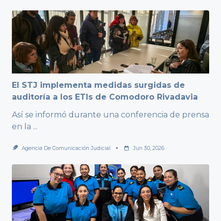
El STJ implementa medidas surgidas de
auditoría a los ETIs de Comodoro Rivadavia
Así se informó durante una conferencia de prensa
en la
...
Agencia De Comunicación Judicial
Jun 30, 2026