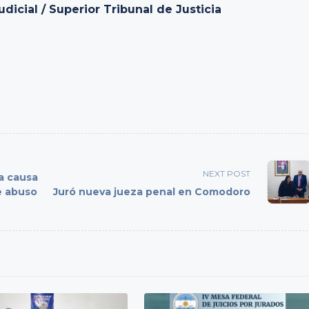
icial / Superior Tribunal de Justicia
NEXT POST
na causa
e abuso
Juró nueva jueza penal en Comodoro