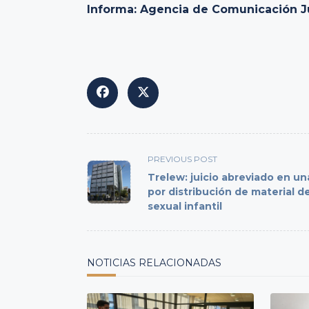
Informa: Agencia de Comunicación Jud
<span
PREVIOUS POST
class="nav-
Trelew: juicio abreviado en u
subtitle
por distribución de material d
sexual infantil
screen-
reader-
text">Page</span>
NOTICIAS RELACIONADAS