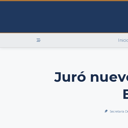
Skip
to
content
Inici
Juró nuev
Secretaría D