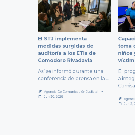
El STJ implementa
Capaci
medidas surgidas de
toma d
auditoría a los ETIs de
niños 
Comodoro Rivadavia
víctim
Así se informó durante una
El pro
conferencia de prensa en la
...
a integ
Comisa
Agencia De Comunicación Judicial
Jun 30, 2026
Agenci
Jun 2, 