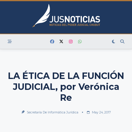
Skip
to
content
LA ÉTICA DE LA FUNCIÓN
JUDICIAL, por Verónica
Re
Secretaría De Informática Jurídica
May 24, 2017