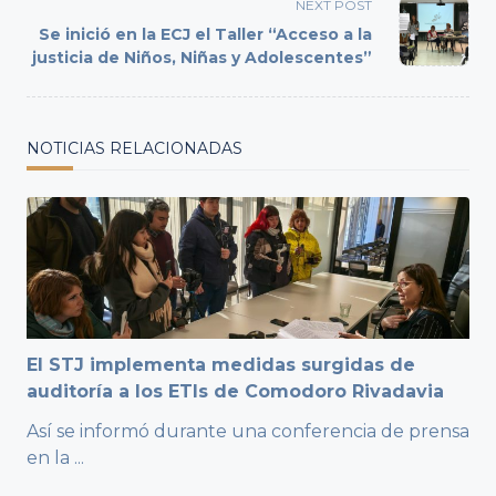
reader-
NEXT POST
text">Page</span>
Se inició en la ECJ el Taller “Acceso a la
justicia de Niños, Niñas y Adolescentes”
NOTICIAS RELACIONADAS
El STJ implementa medidas surgidas de
auditoría a los ETIs de Comodoro Rivadavia
Así se informó durante una conferencia de prensa
en la
...