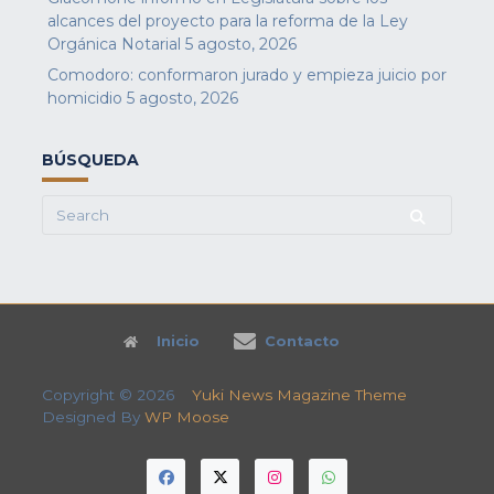
alcances del proyecto para la reforma de la Ley
Orgánica Notarial
5 agosto, 2026
Comodoro: conformaron jurado y empieza juicio por
homicidio
5 agosto, 2026
BÚSQUEDA
Search
for:
Inicio
Contacto
Copyright © 2026
Yuki News Magazine Theme
Designed By
WP Moose