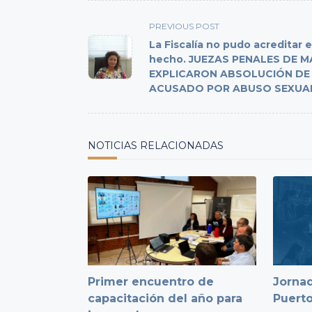
<span
PREVIOUS POST
class="nav-
La Fiscalía no pudo acreditar e
subtitle
hecho. JUEZAS PENALES DE 
EXPLICARON ABSOLUCIÓN DE
screen-
ACUSADO POR ABUSO SEXUA
reader-
text">Page</span>
NOTICIAS RELACIONADAS
Primer encuentro de
Jornad
capacitación del año para
Puert