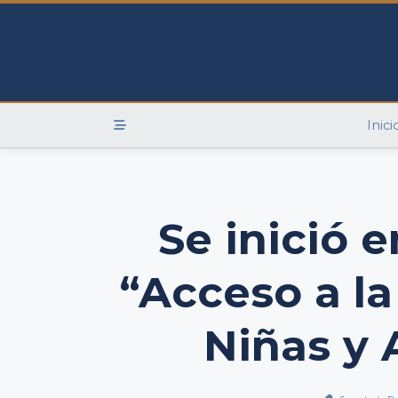
Skip
to
content
Inici
Se inició e
“Acceso a la
Niñas y 