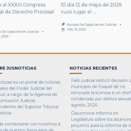
al XXXIII Congreso
El día 12 de mayo de 2026
al de Derecho Procesal
tuvo lugar el
...
Escuela De Capacitación Judicial
May 15, 2026
a De Capacitación Judicial
, 2026
RE JUSNOTICIAS
NOTICIAS RECIENTES
Fallo judicial ratificó decisión 
ticias es un portal de noticias
municipio de Esquel de no
iales del Poder Judicial del
renovarle la licencia a un cho
ut, a cargo de la Agencia de
condenado por delitos sexual
nicación Judicial,
agosto, 2026
ndiente del Superior Tribunal
sticia.
Giacomone informó en
Legislatura sobre los alcances
e contactarse con nosotros a
proyecto para la reforma de l
és de nuestro
formulario de