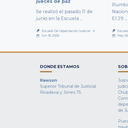
jueces de paz
Rumbo 
Se realizó el pasado 11 de
Nacion
junio en la Escuela
...
El 29
...
Escuela De Capacitación Judicial
Escuel
Jun 16, 2026
May 26
DONDE ESTAMOS
SOB
Rawson
Jusno
Superior Tribunal de Justicial
judic
Rivadavia y Jones 75
Chub
Comu
depe
de Ju
Pued
trav