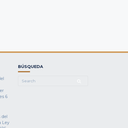
BÚSQUEDA
del
Search
for:
fer
es
6
 del
a Ley