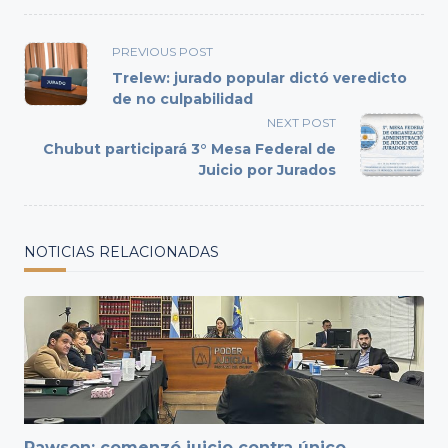
<span
PREVIOUS POST
class="nav-
Trelew: jurado popular dictó veredicto
subtitle
de no culpabilidad
screen-
NEXT POST
reader-
Chubut participará 3° Mesa Federal de
text">Page</span>
Juicio por Jurados
NOTICIAS RELACIONADAS
Rawson: comenzó juicio contra único