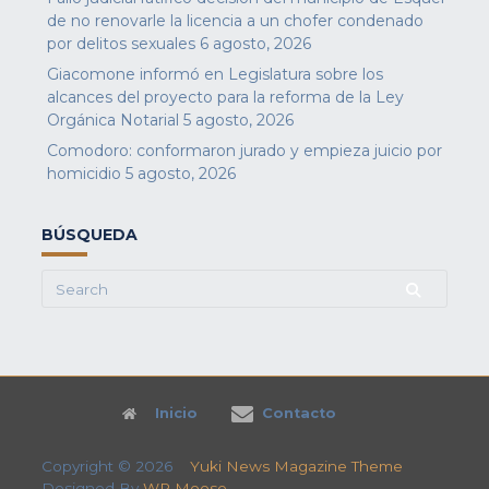
de no renovarle la licencia a un chofer condenado
por delitos sexuales
6 agosto, 2026
Giacomone informó en Legislatura sobre los
alcances del proyecto para la reforma de la Ley
Orgánica Notarial
5 agosto, 2026
Comodoro: conformaron jurado y empieza juicio por
homicidio
5 agosto, 2026
BÚSQUEDA
Search
for:
Inicio
Contacto
Copyright © 2026
Yuki News Magazine Theme
Designed By
WP Moose