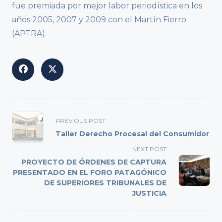
fue premiada por mejor labor periodística en los
años 2005, 2007 y 2009 con el Martín Fierro
(APTRA).
<span
PREVIOUS POST
class="nav-
Taller Derecho Procesal del Consumidor
subtitle
NEXT POST
screen-
PROYECTO DE ÓRDENES DE CAPTURA
reader-
PRESENTADO EN EL FORO PATAGÓNICO
text">Page</span>
DE SUPERIORES TRIBUNALES DE
JUSTICIA