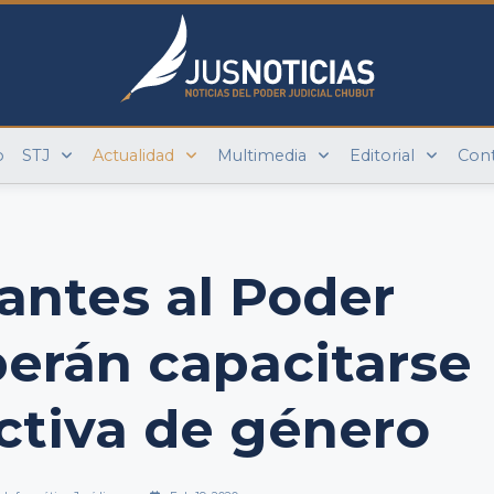
o
STJ
Actualidad
Multimedia
Editorial
Con
rantes al Poder
berán capacitarse
ctiva de género