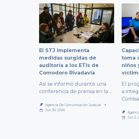
El STJ implementa
Capaci
medidas surgidas de
toma d
auditoría a los ETIs de
niños 
Comodoro Rivadavia
víctim
Así se informó durante una
El pro
conferencia de prensa en la
...
a integ
Comisa
Agencia De Comunicación Judicial
Jun 30, 2026
Agenci
Jun 2, 