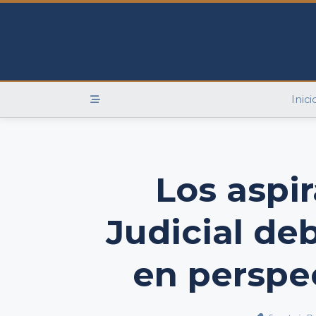
Skip
to
content
Inici
Los aspi
Judicial de
en perspe