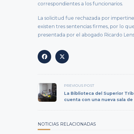
correspondientes a los funcionarios.
La solicitud fue rechazada por impertin
existen tres sentencias firmes, por lo q
presentada por el abogado Ricardo Lens
<span
PREVIOUS POST
class="nav-
La Biblioteca del Superior Tri
subtitle
cuenta con una nueva sala de 
screen-
reader-
text">Page</span>
NOTICIAS RELACIONADAS