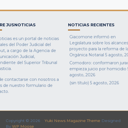
RE JUSNOTICIAS
NOTICIAS RECIENTES
Giacomone informó en
ticias es un portal de noticias
Legislatura sobre los alcances
iales del Poder Judicial del
proyecto para la reforma de l
ut, a cargo de la Agencia de
Orgánica Notarial
5 agosto, 2
nicación Judicial,
ndiente del Superior Tribunal
Comodoro: conformaron jura
sticia.
empieza juicio por homicidio
agosto, 2026
e contactarse con nosotros a
(sin título)
5 agosto, 2026
és de nuestro
formulario de
acto
.
Copyright © 2026
Yuki News Magazine Theme
Designed
By
WP Moose