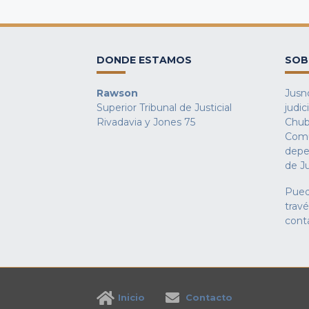
DONDE ESTAMOS
SOB
Rawson
Jusno
Superior Tribunal de Justicial
judic
Rivadavia y Jones 75
Chub
Comu
depe
de Ju
Pued
trav
cont
Inicio
Contacto