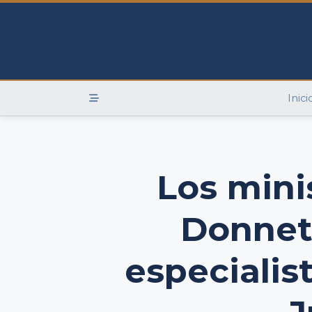
Skip
to
content
Inici
Los mini
Donnet 
especialis