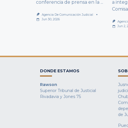
conferencia de prensa en la
...
a integ
Comisa
Agencia De Comunicación Judicial
Jun 30, 2026
Agenci
Jun 2, 
DONDE ESTAMOS
SOB
Rawson
Jusno
Superior Tribunal de Justicial
judic
Rivadavia y Jones 75
Chub
Comu
depe
de Ju
Pued