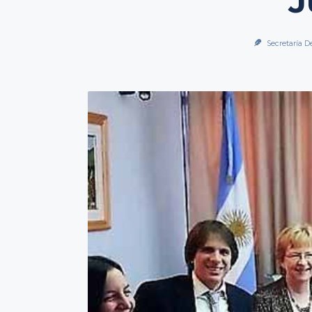
J
Secretaría D