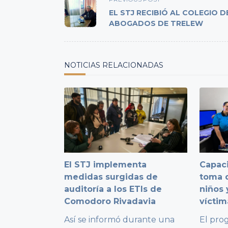
class="nav-
EL STJ RECIBIÓ AL COLEGIO D
subtitle
ABOGADOS DE TRELEW
screen-
reader-
text">Page</span>
NOTICIAS RELACIONADAS
El STJ implementa
Capaci
medidas surgidas de
toma d
auditoría a los ETIs de
niños 
Comodoro Rivadavia
víctim
Así se informó durante una
El pro