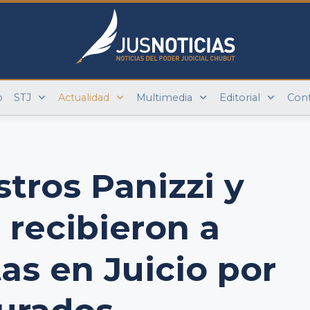
o
STJ
Actualidad
Multimedia
Editorial
Con
stros Panizzi y
recibieron a
tas en Juicio por