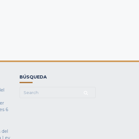
BÚSQUEDA
del
Search
for:
fer
es
6
 del
a Ley