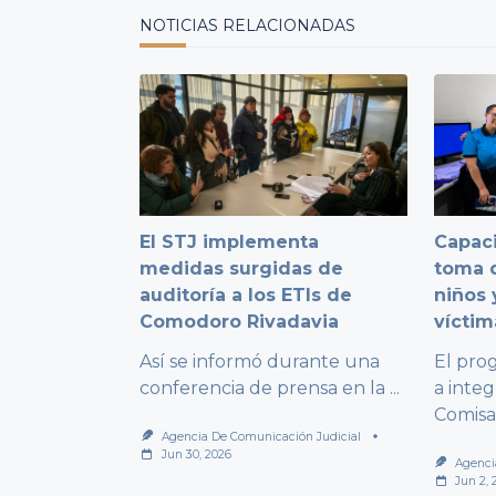
text">Page</span>
NOTICIAS RELACIONADAS
El STJ implementa
Capaci
medidas surgidas de
toma d
auditoría a los ETIs de
niños 
Comodoro Rivadavia
víctim
Así se informó durante una
El pro
conferencia de prensa en la
...
a integ
Comisa
Agencia De Comunicación Judicial
Jun 30, 2026
Agenci
Jun 2, 