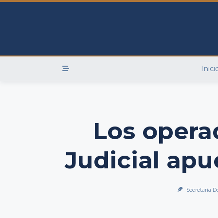
Skip
to
content
Inici
Los opera
Judicial apu
Secretaría D