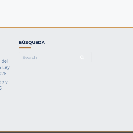
BÚSQUEDA
Search
 del
for:
a Ley
026
do y
5