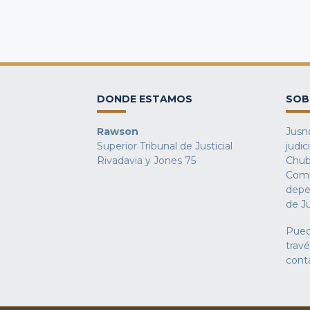
DONDE ESTAMOS
SOB
Rawson
Jusno
Superior Tribunal de Justicial
judic
Rivadavia y Jones 75
Chub
Comu
depe
de Ju
Pued
trav
cont