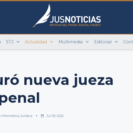
o
STJ
Actualidad
Multimedia
Editorial
Con
uró nueva jueza
penal
e Informática Jurídica
Jul 29, 2022