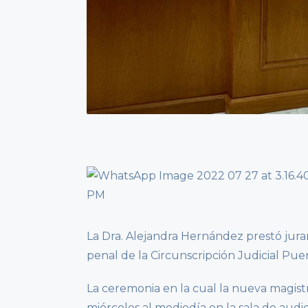
La Dra. Alejandra Hernández prestó ju
penal de la Circunscripción Judicial Pu
La ceremonia en la cual la nueva magist
miércoles al mediodía en la sala de aud