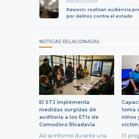
<span
PREVIOUS POST
class="nav-
Rawson: realizan audiencia pr
subtitle
por delitos contra el estado
screen-
reader-
text">Page</span>
NOTICIAS RELACIONADAS
El STJ implementa
Capaci
medidas surgidas de
toma d
auditoría a los ETIs de
niños 
Comodoro Rivadavia
víctim
Así se informó durante una
El pro