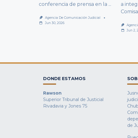
conferencia de prensa en la
...
a integ
Comisa
Agencia De Comunicación Judicial
Jun 30, 2026
Agenci
Jun 2, 
DONDE ESTAMOS
SOB
Rawson
Jusno
Superior Tribunal de Justicial
judic
Rivadavia y Jones 75
Chub
Comu
depe
de Ju
Pued