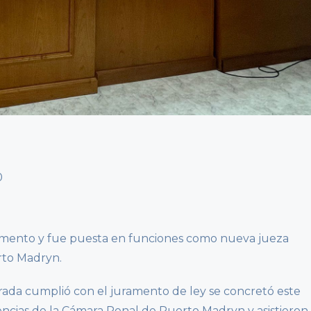
ramento y fue puesta en funciones como nueva jueza
erto Madryn.
rada cumplió con el juramento de ley se concretó este
iencias de la Cámara Penal de Puerto Madryn y asistieron