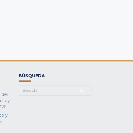
BÚSQUEDA
Search
 del
for:
a Ley
026
do y
5